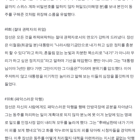
끝까지 스위스 계좌 비밀번호를 말하지 않자 허일도(이해영 분)를 보내 본인이 동
주를 구해준 것처럼 위장해 소름을 유발했다.
#8회 (절대 권력자의 위엄)
장선은 모든 것을 쥐락펴락하는 절대 권력자로서의 면모가 강하게 드러냈다. 장선
은 이철용(최광일 분) 대통령이 “나라사랑기금만으로 내가 하고 싶은 정치를 충분
히 할 수 있다”라고 하자, 흔들림 없는 눈빛과 차분한 목소리로 “내가? 가 아니라 우
리가 하고 싶은 정치지요”라고 말하며 기선을 제압했다. 뿐만 아니라 그는 “대통령
님이야 5년만 왔다 가면 그만이지만 그 다음은?”이라며 분위기를 압도했다. 이어
주저하지 않고 대통령을 이기적인 놈이라고 말해 보는 이들의 심장을 쫄깃하게 만
들었다.
#10회 (패악스러운 악행)
장선은 자신의 사람에게도 패악스러운 악행을 행해 안방극장에 공분을 자아냈다.
그는 동주를 처리하는 일이 계획대로 되지 않자 분노에 못 이겨 눈앞에 있는 명패
로 일도를 인정사정 없이 내리쳐 모두를 놀라게 했다. 그는 “후배님한테 내가 기어
이 피를 보게 했네요”라고 화를 억누르며 일도의 피를 닦아줘 시청자들을 경악하게
했다. 이후 장선은 동주를 어떻게 처리할지 대책을 마련하라는 지시로 끝없는 악행