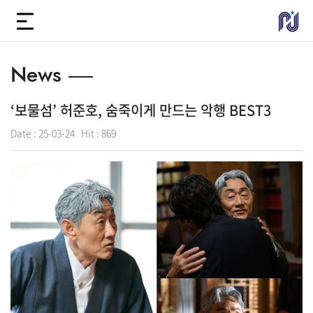
News
‘보물섬’ 허준호, 숨죽이게 만드는 악행 BEST3
Date :
25-03-24
Hit :
869