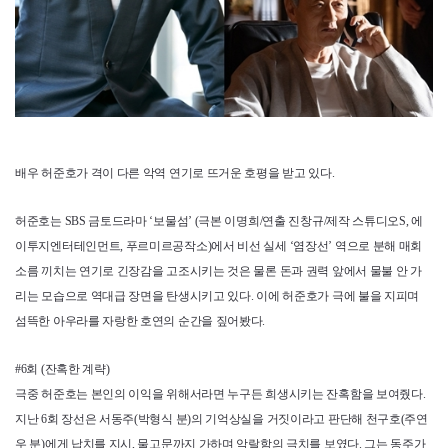
배우 허준호가 격이 다른 악역 연기로 뜨거운 호평을 받고 있다.
허준호는 SBS 금토드라마 ‘보물섬’ (극본 이명희/연출 진창규/제작 스튜디오S, 에
이투지엔터테인먼트, 푸르미르공작소)에서 비선 실세 ‘염장선’ 역으로 분해 매회
소름 끼치는 연기로 긴장감을 고조시키는 것은 물론 돈과 권력 앞에서 물불 안 가
리는 모습으로 역대급 장면을 탄생시키고 있다. 이에 허준호가 극에 불을 지피며
섬뜩한 아우라를 자랑한 호연의 순간을 짚어봤다.
#6회 (잔혹한 계략)
극중 허준호는 본인의 이익을 위해서라면 누구든 희생시키는 잔혹함을 보여줬다.
지난 6회 장선은 서동주(박형식 분)의 기억상실을 거짓이라고 판단해 천구호(주연
우 분)에게 납치를 지시, 물고문까지 가하며 악랄함의 극치를 보였다. 그는 동주가