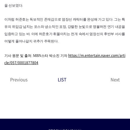
을 선보였다.
이처럼 허준호는 독보적인 존재감으로 염장선 캐릭터를 완성해 가고 있다. 그는 특
유의 위압감 넘치는 포스와 냉소적인 표정, 강렬한 눈빛으로 명불허전 연기 내공을
입증하고 있는 바. 이에 허준호가 휘몰아치는 전개 속에서 염장선의 후반부 서사를
어떻게 풀어나갈지 귀추가 주목된다.
https://m.entertain.naver.com/arti
기사 원문 및 출처: MBN스타 박소진 기자
cle/057/0001877804
Previous
LIST
Next