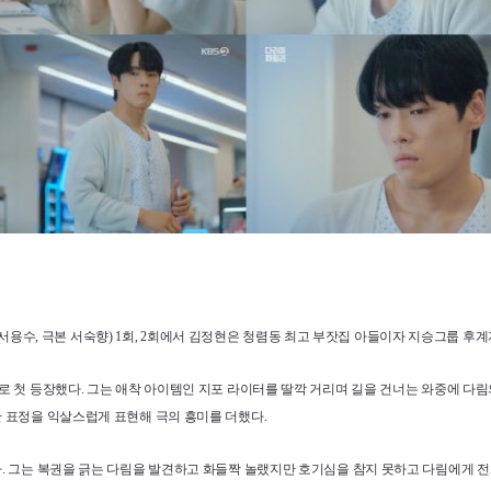
준해 서용수, 극본 서숙향) 1회, 2회에서 김정현은 청렴동 최고 부잣집 아들이자 지승그룹 후
로 첫 등장했다. 그는 애착 아이템인 지포 라이터를 딸깍 거리며 길을 건너는 와중에 다림
 표정을 익살스럽게 표현해 극의 흥미를 더했다.
그는 복권을 긁는 다림을 발견하고 화들짝 놀랬지만 호기심을 참지 못하고 다림에게 전화를 걸었