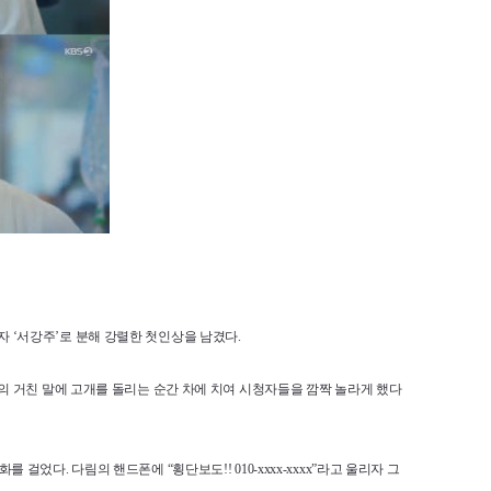
계자 ‘서강주’로 분해 강렬한 첫인상을 남겼다.
의 거친 말에 고개를 돌리는 순간 차에 치여 시청자들을 깜짝 놀라게 했다
다. 다림의 핸드폰에 “횡단보도!! 010-xxxx-xxxx”라고 울리자 그