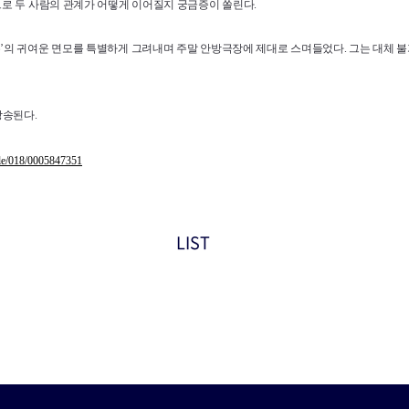
로 두 사람의 관계가 어떻게 이어질지 궁금증이 쏠린다.
’의 귀여운 면모를 특별하게 그려내며 주말 안방극장에 제대로 스며들었다. 그는 대체 
방송된다.
icle/018/0005847351
LIST