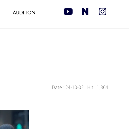
AUDITION
Date :
24-10-02
Hit :
1,864