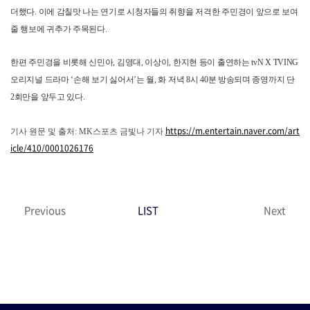
더했다. 이에 감칠맛 나는 연기로 시청자들의 취향을 저격한 주민경이 앞으로 보여
줄 행보에 귀추가 주목된다.
한편 주민경을 비롯해 신민아, 김영대, 이상이, 한지현 등이 출연하는 tvN X TVING
오리지널 드라마 ‘손해 보기 싫어서’는 월, 화 저녁 8시 40분 방송되며 종영까지 단
2회만을 앞두고 있다.
https://m.entertain.naver.com/art
기사 원문 및 출처: MK스포츠 금빛나 기자
icle/410/0001026176
Previous
LIST
Next