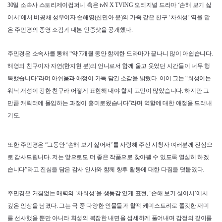
30일 소속사 스토리제이컴퍼니 측은 tvN X TVING 오리지널 드라마 ‘손해 보기 싫
어서’에서 비공채 성우이자 손해영(신민아 분)의 가족 같은 친구 ‘차희성’ 역을 맡
은 주민경의 종영 소감과 대본 인증샷을 공개했다.
주민경은 소속사를 통해 “약 7개월 동안 함께한 드라마가 끝나니 많이 아쉽습니다.
해영의 친구이자 자연(한지현 분)의 언니로서 함께 울고 웃었던 시간들이 너무 행
복했습니다”라며 아쉬움과 애정이 가득 담긴 소감을 밝혔다. 이어 그는 “희성이는
워낙 개성이 강한 친구라 어떻게 표현해 내야 할지 고민이 많았습니다. 하지만 그
만큼 캐릭터에 몰입하는 과정이 흥미로웠습니다”라며 역할에 대한 애정을 드러내
기도.
또한 주민경은 “그동안 ‘손해 보기 싫어서’를 사랑해 주신 시청자 여러분께 진심으
로 감사드립니다. 저는 앞으로도 더 좋은 작품으로 찾아뵐 수 있도록 열심히 하겠
습니다”라고 진심을 담은 감사 인사와 함께 향후 활동에 대한 다짐을 덧붙였다.
주민경은 거침없는 매력의 ‘차희성’을 생동감 있게 표현, ‘손해 보기 싫어서’에서
깊은 인상을 남겼다. 그는 극 중 다양한 인물들과 찰떡 케미스트리로 쫄깃한 재미
를 선사했을 뿐만 아니라 희성의 복잡한 내면을 섬세하게 풀어내며 감정의 깊이를