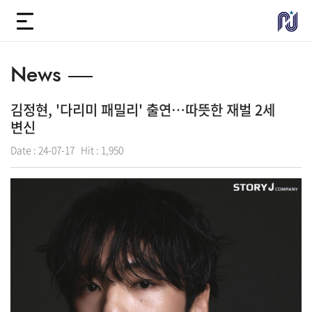
News
김정현, '다리미 패밀리' 출연…따뜻한 재벌 2세
변신
Date :
24-07-17
Hit :
1,950