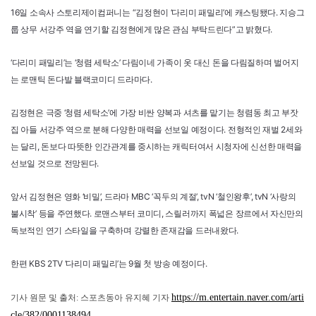
16일 소속사 스토리제이컴퍼니는 “김정현이 ‘다리미 패밀리’에 캐스팅됐다. 지승그
룹 상무 서강주 역을 연기할 김정현에게 많은 관심 부탁드린다”고 밝혔다.
‘다리미 패밀리’는 ‘청렴 세탁소’ 다림이네 가족이 옷 대신 돈을 다림질하며 벌어지
는 로맨틱 돈다발 블랙코미디 드라마다.
김정현은 극중 ‘청렴 세탁소’에 가장 비싼 양복과 셔츠를 맡기는 청렴동 최고 부잣
집 아들 서강주 역으로 분해 다양한 매력을 선보일 예정이다. 전형적인 재벌 2세와
는 달리, 돈보다 따뜻한 인간관계를 중시하는 캐릭터여서 시청자에 신선한 매력을
선보일 것으로 전망된다.
앞서 김정현은 영화 ‘비밀’, 드라마 MBC ‘꼭두의 계절’, tvN ‘철인왕후’, tvN ‘사랑의
불시착’ 등을 주연했다. 로맨스부터 코미디, 스릴러까지 폭넓은 장르에서 자신만의
독보적인 연기 스타일을 구축하며 강렬한 존재감을 드러내왔다.
한편 KBS 2TV ‘다리미 패밀리’는 9월 첫 방송 예정이다.
https://m.entertain.naver.com/arti
기사 원문 및 출처: 스포츠동아 유지혜 기자
cle/382/0001138494