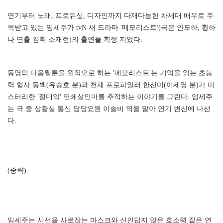
연기부터 노래, 프로듀싱, 디자인까지 다재다능한 차세대 배우로 주
목받고 있는 임세주가 tvN 새 드라마 '메모리스트'(극본 안도하, 황하
나 연출 김휘 소재현)의 출연을 확정 지었다.
동명의 다음웹툰을 원작으로 하는 '메모리스트'는 기억을 읽는 초능
력 형사 동백(유승호 분)과 천재 프로파일러 한선미(이세영 분)가 미
스터리한 '절대악' 연쇄살인마를 추적하는 이야기를 그린다. 임세주
는 극 중 상황실 통신 담당요원 이슬비 역을 맡아 연기 변신에 나선
다.
(중략)
임세주는 시선을 사로잡는 마스크와 신인답지 않은 호소력 짙은 연