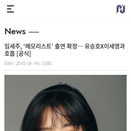
News
임세주, ‘메모리스트’ 출연 확정… 유승호X이세영과
호흡 [공식]
Date :
20-01-14
Hit :
3,691