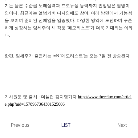
기는 물론 수준급 노래실력과 프로듀싱 능력까지 인정받은 팔방미
인이다. 최근에는 앨범커버 디자인에도 참여, 여러 방면에서 가능성
을 보이며 준비된 신예임을 입증했다. 다양한 영역에 도전하며 꾸준
하게 성장하는 임세주의 새 작품 '메모리스트'가 더욱 기대되는 이유
다.
한편, 임세주가 출연하는 tvN '메모리스트'는 오는 3월 첫 방송된다.
기사원문 및 출처 : 더셀럽 김지영기자
http://www.theceluv.com/articl
e.php?aid=1578967364301525006
Previous
LIST
Next