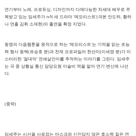
연기부터 노래, 프로듀싱, 디자인까지 다재다능한 차세대 배우로 주
목받고 있는 임세주가 tvN 새 드라마 '메모리스트'(극본 안도하, 황하
나 연출 김휘 소재현)의 출연을 확정 지었다.
동명의 다음웹툰을 원작으로 하는 '메모리스트'는 기억을 읽는 초능
력 형사 동백(유승호 분)과 천재 프로파일러 한선미(이세영 분)가 미
스터리한 '절대악' 연쇄살인마를 추적하는 이야기를 그린다. 임세주
는 극 중 상황실 통신 담당요원 이슬비 역을 맡아 연기 변신에 나선
다.
(중략)
임세주는 시선을 사로잡는 마스크와 신인답지 않은 호소력 짙은 연