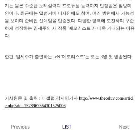
기는 물론 수준급 노래실력과 프로듀싱 능력까지 인정받은 팔방미
인이다. 최근에는 앨범커버 디자인에도 참여, 여러 방면에서 가능성
을 보이며 준비된 신예임을 입증했다. 다양한 영역에 도전하며 꾸준
하게 성장하는 임세주의 새 작품 '메모리스트'가 더욱 기대되는 이유
다.
한편, 임세주가 출연하는 tvN '메모리스트'는 오는 3월 첫 방송된다.
기사원문 및 출처 : 더셀럽 김지영기자
http://www.theceluv.com/articl
e.php?aid=1578967364301525006
Previous
LIST
Next