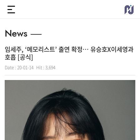
News
임세주, ‘메모리스트’ 출연 확정… 유승호X이세영과
호흡 [공식]
Date :
20-01-14
Hit :
3,694