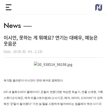
News
이시언, 못하는 게 뭐예요? 연기는 대배우, 예능은
웃음꾼
Date :
24-05-30
Hit :
2,135
육각형 올라운더 이시언이 천재 해커로 컴백한다.
tvN 새 월화드라마 '플레이어2: 꾼들의 전쟁'(극본 박상문 최슬기, 연출 소재현, 기획
스튜디오드래곤, 제작 피플스토리컴퍼니) 사기꾼, 해커, 파이터, 드라이버! 더 강력
해진 '꾼'들이 돌아왔다! '가진 놈'들을 시원하게 털어버리는 팀플레이 액션 사기극