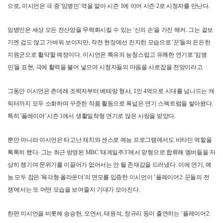
으로, 이시언은 극 중 '임병민' 역을 맡아 시즌 1에 이어 시즌 2로 시청자를 만난다.
임병민은 세상 모든 전산망을 무력화시킬 수 있는 '신의 손'을 가진 해커. 그는 겉보
기엔 겁도 많고 가벼워 보이지만, 작전 현장에선 진지한 모습으로 '꾼'들의 든든한
지원군으로 활약할 예정이다. 이시언은 특유의 능청스럽고 유쾌한 연기로 '임병
민'을 표현, 극에 활력을 불어 넣으며 시청자들의 마음을 사로잡을 전망이라고.
그동안 이시언은 츤데레 조력자부터 베테랑 형사, 1인 4역으로 시대를 넘나드는 캐
릭터까지 모두 소화하며 꾸준한 작품 활동으로 폭넓은 연기 스펙트럼을 쌓아왔다.
특히 '플레이어' 시즌 1에서 생활밀착형 연기로 많은 사랑을 받았다.
뿐만 아니라 이시언은 타고난 재치와 센스로 예능 프로그램에서도 비타민 역할을
톡톡히 했다. 그는 최근 방영된 MBC '태계일주3’에서 맏형으로 합류해 멤버들을 자
상히 챙기며 문위기를 이끌어가 없어서는 안 될 존재감을 드러냈다. 이에 연기, 예
능 모두 잡은 '육각형 올라운더'의 면모를 입증한 이시언이 ’플레이어2: 꾼들의 전
쟁'에서는 또 어떤 모습을 보여줄지 기대가 모아진다.
한편 이시언을 비롯해 송승헌, 오연서, 태원석, 장규리 등이 출연하는 ‘플레이어2: