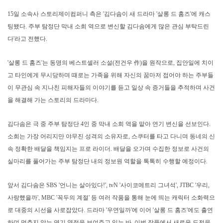
15일 소속사 스토리제이컴퍼니 측은 '김다솜이 새 드라마 '살롱 드 홈즈'에 캐스
팅됐다. 주부 탐정단 막내 소희 역으로 변신할 김다솜에게 많은 관심 부탁드린
다'라고 전했다.
'살롱 드 홈즈'는 동명의 베스트셀러 소설(전건우 作)을 원작으로, 집안일에 치이
고 타인에게 무시당하며 때로는 가족을 위해 자신의 꿈마저 접어야 하는 주부들
이 무관심 속 지나친 피해자들의 이야기를 듣고 일상 속 증거들을 추적하며 사건
을 해결해 가는 스토리의 드라마다.
김다솜은 극 중 주부 탐정단 4인 중 막내 소희 역을 맡아 연기 변신을 선보인다.
소희는 가장 어리지만 야무진 성격의 소유자로, 스쿠터를 타고 다니며 동네의 신
속 정확한 배달을 책임지는 프로 라이더. 배달을 오가며 수집한 정보로 사건의
실마리를 풀어가는 주부 탐정단 내의 정보원 역할을 톡톡히 수행할 예정이다.
앞서 김다솜은 SBS '언니는 살아있다!', tvN '사이코메트리 그녀석', JTBC '우리,
사랑했을까', MBC '꼭두의 계절' 등 여러 작품을 통해 눈에 띄는 캐릭터 소화력으
로 대중의 시선을 사로잡았다. 드라마 '우연일까'에 이어 '살롱 드 홈즈'에도 출연
하며 멈추지 않는 연기 열정을 보여주고 있는 바. 이번 작품에서 새로운 도전을