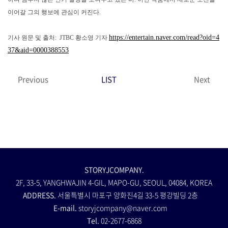
이어갈 그의 행보에 관심이 커진다.
https://entertain.naver.com/read?oid=4
기사 원문 및 출처: JTBC 황소영 기자
37&aid=0000388553
Previous
LIST
Next
STORYJCOMPANY.
2F, 33-5, YANGHWAJIN 4-GIL, MAPO-GU, SEOUL, 04084, KOREA
ADDRESS.
서울특별시 마포구 양화진4길 33-5 평강빌딩 2층
E-mail.
storyjcompany@naver.com
Tel.
02-2677-6868