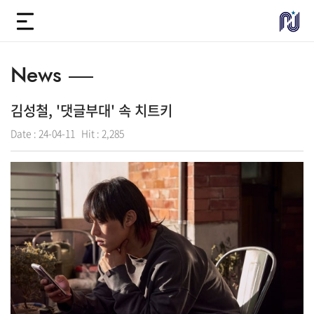
News
김성철, '댓글부대' 속 치트키
Date :
24-04-11
Hit :
2,285