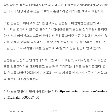
팡질팡하는 청춘의 내면의 모습까지 디테일하게 표현하며 아슬아슬한 감정선뿐
만 아니라 단정지을 수 없는 모호하고 혼란스러운 캐릭터를 제대로 표현했다.
또한 팀알렙이 하나로 보였으면 좋겠다던 김성철의 바람처럼 팀알렙의 케미와
시너지는 영화에서 또 다른 볼거리다. 김성철은 팀의 중심을 잡아주면서도 적절
한 액션과 리액션으로 그들의 관계성과 우위를 보여주는 등 팀알렙의 서사에 흥
미를 더했다. 이처럼 영화에서도 볼 수 있듯 완벽한 하모니를 그리는 그들은 스
크린 안팎으로 유쾌한 케미를 전달하며 MZ들의 사랑을 한몸에 받고 있기도.
김성철은 안정적인 연기력과 독보적인 캐릭터 표현력, 다재다능한 끼로 다방면
으로 필모그래피를 쌓으며 믿고 보는 배우, 기대되는 배우로 손꼽히고 있다. 열
일 행보를 보였던 2023년에 이어 2024년에도 기세를 이어가며 더욱더 만개할 그
의 행보에 귀추가 주목된다.
https://entertain.naver.com/read?oi
기사 원문 및 출처: 텐아시아 김서윤 기자
d=312&aid=0000657450
Previous
LIST
Next