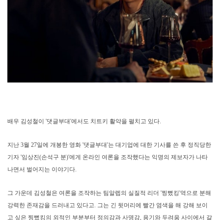
배우 김성철이 '댓글부대'에서도 치트키 활약을 펼치고 있다.
지난 3월 27일에 개봉한 영화 '댓글부대'는 대기업에 대한 기사를 쓴 후 정직당한
기자 '임상진(손석구 분)'에게 온라인 여론을 조작했다는 익명의 제보자가 나타
나면서 벌어지는 이야기다.
그 가운데 김성철은 여론을 조작하는 팀알렙의 실질적 리더 '찡뻤킹'역으로 분해
강력한 존재감을 드러내고 있다고. 그는 긴 뒷머리에 빨간 염색을 해 강해 보이
고 싶은 찡뻤킹의 외적인 부분부터 정의감과 사명감, 용기와 두려움 사이에서 갈