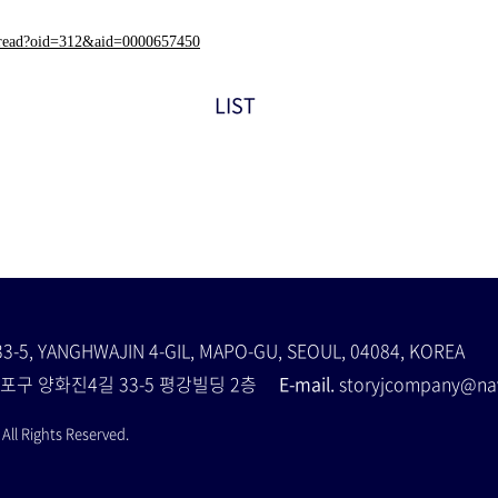
om/read?oid=312&aid=0000657450
LIST
33-5, YANGHWAJIN 4-GIL, MAPO-GU, SEOUL, 04084, KOREA
포구 양화진4길 33-5 평강빌딩 2층
E-mail.
storyjcompany@
ll Rights Reserved.