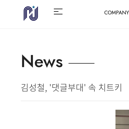
COMPANY
News
김성철, '댓글부대' 속 치트키