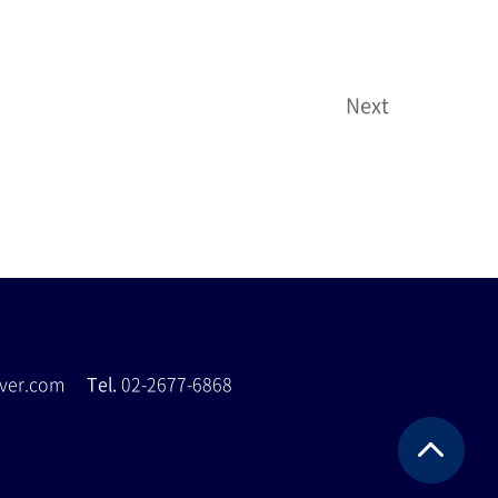
Next
naver.com
Tel.
02-2677-6868