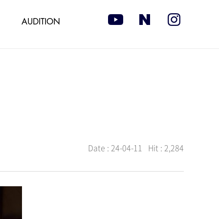
AUDITION
Date :
24-04-11
Hit :
2,284