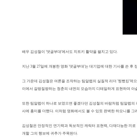
배우 김성철이 '댓글부대'에서도 치트키 활약을 펼치고 있다.
지난 3월 27일에 개봉한 영화 '댓글부대'는 대기업에 대한 기사를 쓴 
그 가운데 김성철은 여론을 조작하는 팀알렙의 실질적 리더 '찡뻤킹'역으
이에서 갈팡질팡하는 청춘의 내면의 모습까지 디테일하게 표현하며 아슬
또한 팀알렙이 하나로 보였으면 좋겠다던 김성철의 바람처럼 팀알렙의 
사에 흥미를 더했다. 이처럼 영화에서도 볼 수 있듯 완벽한 하모니를 그
김성철은 안정적인 연기력과 독보적인 캐릭터 표현력, 다재다능한 끼로 다
개할 그의 행보에 귀추가 주목된다.