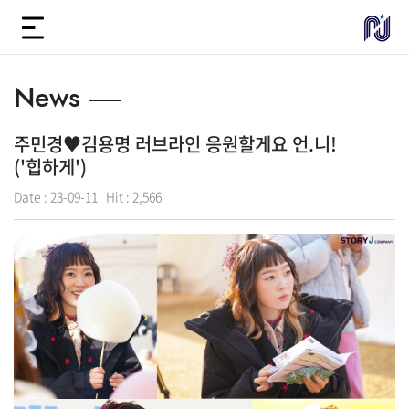
News
주민경♥김용명 러브라인 응원할게요 언.니!
('힙하게')
Date :
23-09-11
Hit :
2,566