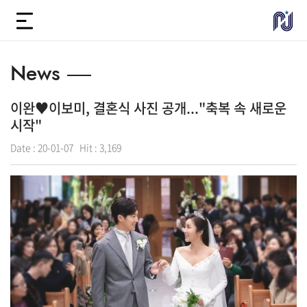
News
이완♥이보미, 결혼식 사진 공개..."축복 속 새로운
시작"
Date :
20-01-07
Hit :
3,169