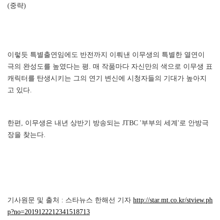
(중략)
이렇듯 특별출연임에도 반전까지 이뤄낸 이무생의 특별한 열연이
극의 완성도를 높였다는 평. 매 작품마다 자신만의 색으로 이무생 표
캐릭터를 탄생시키는 그의 연기 변신에 시청자들의 기대가 높아지
고 있다.
한편, 이무생은 내년 상반기 방송되는 JTBC '부부의 세계'로 안방극
장을 찾는다.
기사원문 및 출처 : 스타뉴스 한해선 기자
http://star.mt.co.kr/stview.ph
p?no=2019122212341518713