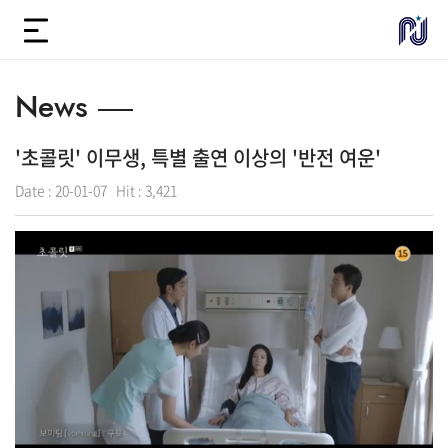
News
'초콜릿' 이무생, 특별 출연 이상의 '반전 여운'
Date :
20-01-07
Hit :
3,421