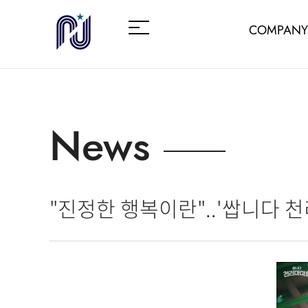
COMPANY
News
"진정한 행복이란"..'쌉니다 