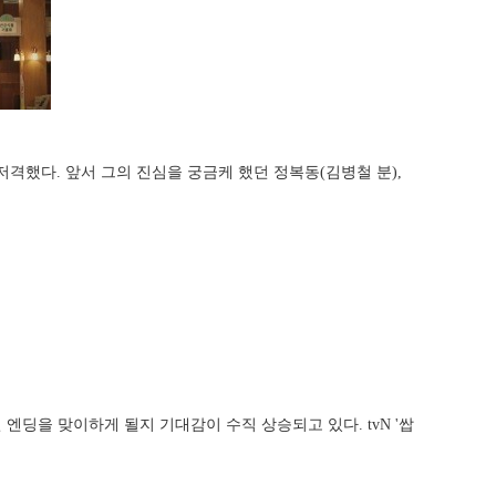
저격했다. 앞서 그의 진심을 궁금케 했던 정복동(김병철 분),
딩을 맞이하게 될지 기대감이 수직 상승되고 있다. tvN '쌉