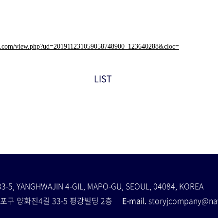
orp.com/view.php?ud=201911231059058748900_123640288&cloc=
LIST
33-5, YANGHWAJIN 4-GIL, MAPO-GU, SEOUL, 04084, KOREA
포구 양화진4길 33-5 평강빌딩 2층
E-mail.
storyjcompany@