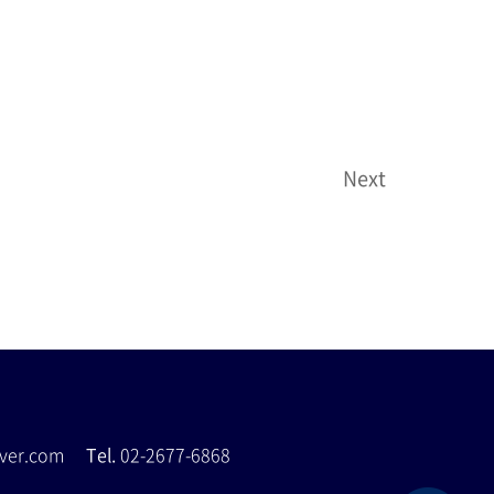
Next
naver.com
Tel.
02-2677-6868