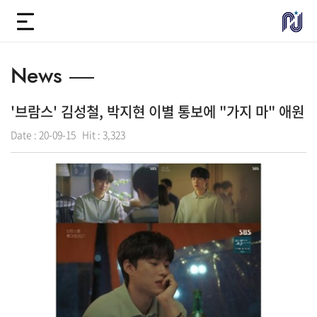
News
'브람스' 김성철, 박지현 이별 통보에 "가지 마" 애원
Date :
20-09-15
Hit :
3,323