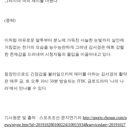
그려지며 극의 재미를 더했다.
(중략)
이처럼 여유로운 말투부터 분노에 가득찬 서늘한 눈빛까지 살인에
거침없는 천가의 모습을 능수능란하게 그려낸 김서경은 매회 강렬
한 존재감을 드러내며 시청자들의 몰입을 이끌어내고 있다.
등장만으로도 긴장감을 불러일으키며 재미를 더하는 김서경의 활약
은 매주 금, 토 오후 10시 50분 방송되는 JTBC 금토드라마 '나의 나
라'에서 만나볼 수 있다.
기사원문 및 출처 : 스포츠조선 문지연기자
http://sports.chosun.com/n
ews/ntype.htm?id=201910280100224110015934&servicedate=20191027