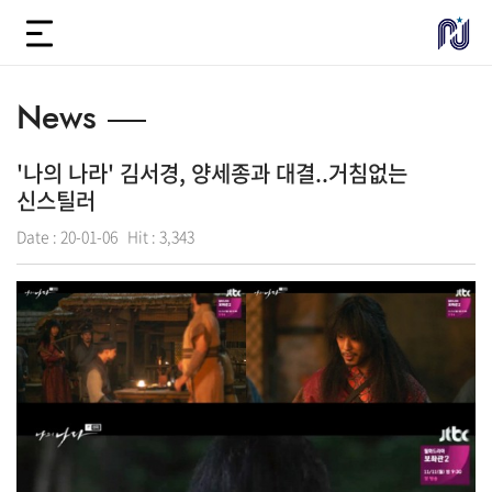
News
'나의 나라' 김서경, 양세종과 대결..거침없는
신스틸러
Date :
20-01-06
Hit :
3,343