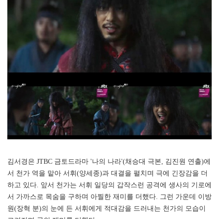
김서경은 JTBC 금토드라마 '나의 나라'(채승대 극본, 김진원 연출)에
서 천가 역을 맡아 서휘(양세종)과 대결을 펼치며 극에 긴장감을 더
하고 있다. 앞서 천가는 서휘 일당의 갑작스런 공격에 생사의 기로에
서 가까스로 목숨을 구하며 아찔한 재미를 더했다. 그런 가운데 이방
원(장혁 분)의 눈에 든 서휘에게 적대감을 드러내는 천가의 모습이