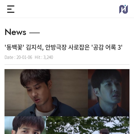
News
'동백꽃' 김지석, 안방극장 사로잡은 '공감 어록 3'
Date :
20-01-06
Hit :
3,240