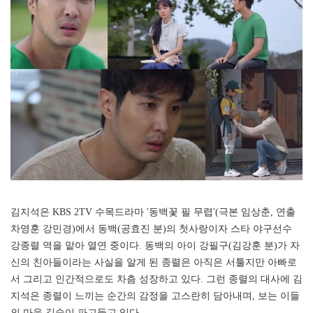
김지석은 KBS 2TV 수목드라마 '동백꽃 필 무렵'(극본 임상춘, 연출
차영훈 강민경)에서 동백(공효진 분)의 첫사랑이자 스타 야구선수
강종렬 역을 맡아 열연 중이다. 동백의 아이 강필구(김강훈 분)가 자
신의 친아들이라는 사실을 알게 된 종렬은 아직은 서툴지만 아빠로
서 그리고 인간적으로도 차츰 성장하고 있다. 그런 종렬의 대사에 김
지석은 종렬이 느끼는 순간의 감정을 고스란히 담아내며, 보는 이들
의 마음 깊숙이 파고들고 있다.