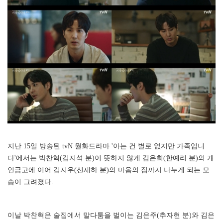
지난 15일 방송된 tvN 월화드라마 '아는 건 별로 없지만 가족입니
다'에서는 박찬혁(김지석 분)이 뜻하지 않게 김은희(한예리 분)의 개
인금고에 이어 김지우(신재하 분)의 마음의 짐까지 나누게 되는 모
습이 그려졌다.
이날 박찬혁은 술집에서 말다툼을 벌이는 김은주(추자현 분)와 김은