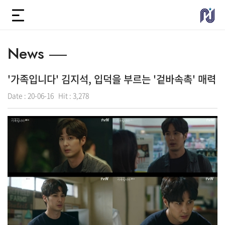
News
'가족입니다' 김지석, 입덕을 부르는 '겉바속촉' 매력
Date :
20-06-16
Hit :
3,278