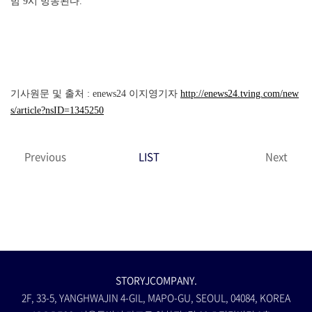
밤 9시 방송된다.
기사원문 및 출처 : enews24 이지영기자
http://enews24.tving.com/new
s/article?nsID=1345250
Previous
LIST
Next
STORYJCOMPANY.
2F, 33-5, YANGHWAJIN 4-GIL, MAPO-GU, SEOUL, 04084, KOREA