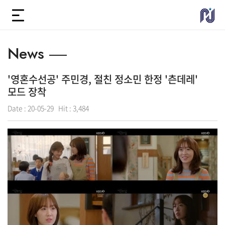
News
'영혼수선공' 주민경, 절친 정소민 한정 '츤데레'
모드 장착
Date :
20-05-29
Hit :
3,484