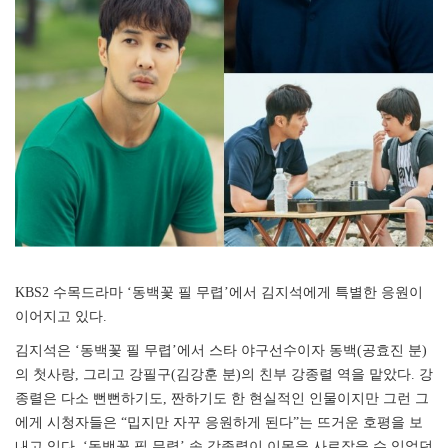
KBS2 수목드라마 ‘동백꽃 필 무렵’에서 김지석에게 특별한 응원이
이어지고 있다.
김지석은 ‘동백꽃 필 무렵’에서 스타 야구선수이자 동백(공효진 분)
의 첫사랑, 그리고 강필구(김강훈 분)의 친부 강종렬 역을 맡았다. 강
종렬은 다소 뻔뻔하기도, 짠하기도 한 현실적인 인물이지만 그런 그
에게 시청자들은 “밉지만 자꾸 응원하게 된다”는 뜨거운 호평을 보
내고 있다. ‘동백꽃 필 무렵’ 속 강종렬이 이목을 사로잡을 수 있었던