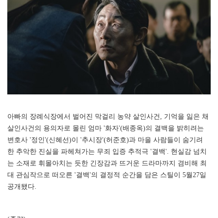
아빠의 장례식장에서 벌어진 막걸리 농약 살인사건, 기억을 잃은 채
살인사건의 용의자로 몰린 엄마 '화자'(배종옥)의 결백을 밝히려는
변호사 '정인'(신혜선)이 '추시장'(허준호)과 마을 사람들이 숨기려
한 추악한 진실을 파헤쳐가는 무죄 입증 추적극 '결백'. 현실감 넘치
는 소재로 휘몰아치는 듯한 긴장감과 뜨거운 드라마까지 겸비해 최
대 관심작으로 떠오른 '결백'의 결정적 순간을 담은 스틸이 5월27일
공개됐다.