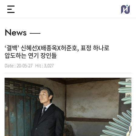
News
‘결백’ 신혜선X배종옥X허준호, 표정 하나로
압도하는 연기 장인들
Date :
20-05-27
Hit :
3,027