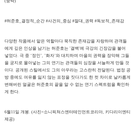
(중략)
#허준호_결정적_순간 #사건의_중심 #절대_권력 #독보적_존재감
다양한 작품에서 맡은 역할마다 묵직한 존재감을 자랑하며 관객들
에게 깊은 인상을 남기는 허준호는 '결백'에 극강의 긴장감을 불어
넣었다. 극 중 ‘정인’, ’화자’와 대치하며 마을의 권력을 장악해 그들
을 궁지로 몰아넣는 그의 연기는 관객들의 심장을 서늘하게 만들 것
이다. 공개된 스틸에서도 그의 아우라는 고스란히 전달된다. 법정 공
방 중에도 여유를 잃지 않는 표정을 짓다가도 한 컷 차이로 날카롭게
변해버린 얼굴은 허준호의 끝을 알 수 없는 연기 스펙트럼을 확인하
게 한다.
6월11일 개봉. (사진=소니픽쳐스엔터테인먼트코리아, 키다리이엔티
제공)