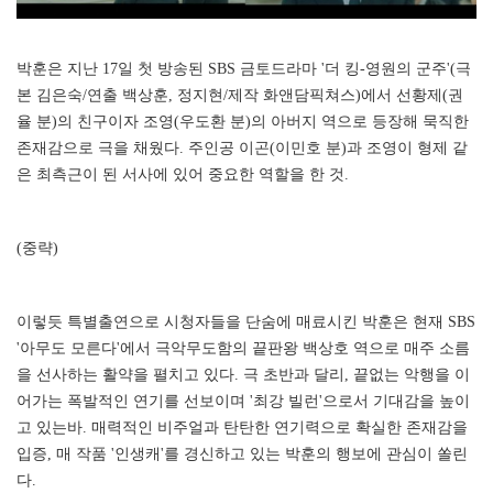
박훈은 지난 17일 첫 방송된 SBS 금토드라마 '더 킹-영원의 군주'(극
본 김은숙/연출 백상훈, 정지현/제작 화앤담픽쳐스)에서 선황제(권
율 분)의 친구이자 조영(우도환 분)의 아버지 역으로 등장해 묵직한
존재감으로 극을 채웠다. 주인공 이곤(이민호 분)과 조영이 형제 같
은 최측근이 된 서사에 있어 중요한 역할을 한 것.
(중략)
이렇듯 특별출연으로 시청자들을 단숨에 매료시킨 박훈은 현재 SBS
'아무도 모른다'에서 극악무도함의 끝판왕 백상호 역으로 매주 소름
을 선사하는 활약을 펼치고 있다. 극 초반과 달리, 끝없는 악행을 이
어가는 폭발적인 연기를 선보이며 '최강 빌런'으로서 기대감을 높이
고 있는바. 매력적인 비주얼과 탄탄한 연기력으로 확실한 존재감을
입증, 매 작품 '인생캐'를 경신하고 있는 박훈의 행보에 관심이 쏠린
다.