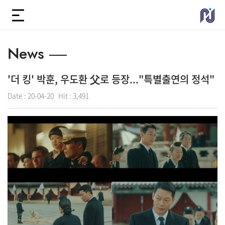
News
'더 킹' 박훈, 우도환 父로 등장..."특별출연의 정석"
Date :
20-04-20
Hit :
3,491