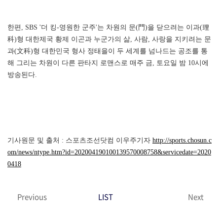
한편, SBS '더 킹-영원한 군주'는 차원의 문(門)을 닫으려는 이과(理
科)형 대한제국 황제 이곤과 누군가의 삶, 사람, 사랑을 지키려는 문
과(文科)형 대한민국 형사 정태을이 두 세계를 넘나드는 공조를 통
해 그리는 차원이 다른 판타지 로맨스로 매주 금, 토요일 밤 10시에
방송된다.
기사원문 및 출처 : 스포츠조선닷컴 이우주기자
http://sports.chosun.c
om/news/ntype.htm?id=202004190100139570008758&servicedate=2020
0418
Previous
LIST
Next