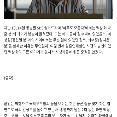
지난 13, 14일 방송된 SBS 월화드라마 ‘아무도 모른다’에서는 백상호(박
훈 분)의 과거가 낱낱이 밝혀졌다. 그는 왜 괴물이 될 수밖에 없었을까. 서
상원(강신일 분)과의 사이에서는 무슨 일이 있었던 걸까. 최수정(김시은
분)을 살해한 이유는 무엇일까. 여덟 번째 성흔연쇄살인 사건의 범인이었
던 백상호의 모든 이야기가 펼쳐져 시청자들에게 큰 충격을 안겼다.
(중략)
끝없는 악행으로 극악무도함의 끝을 보이는 것은 물론 숨을 멎게 하는 열
연으로 극의 완성도를 높이고 있는바. 종영까지 남은 2회 동안 과연 백상
호는 원하는 것을 이루고 최후의 웃는 자가 될 수 있을지, 이러한 과정에서