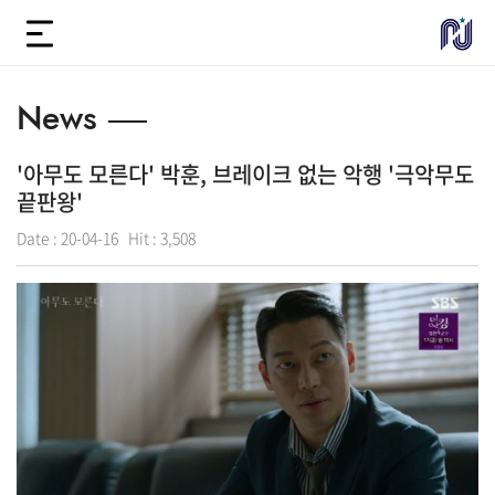
News
'아무도 모른다' 박훈, 브레이크 없는 악행 '극악무도
끝판왕'
Date :
20-04-16
Hit :
3,508