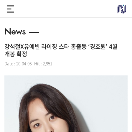
News
강석철X유예빈 라이징 스타 총출동 ‘경호원’ 4월
개봉 확정
Date :
20-04-06
Hit :
2,951