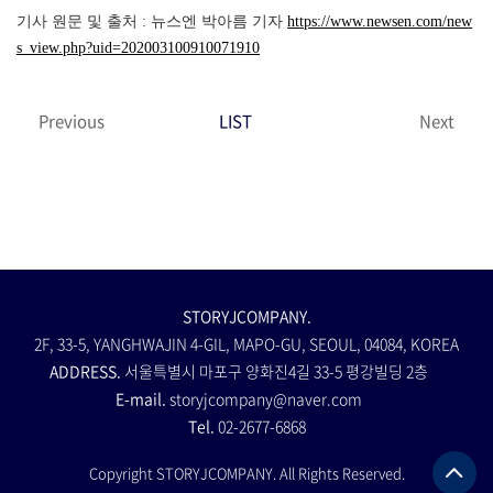
기사 원문 및 출처 : 뉴스엔 박아름 기자
https://www.newsen.com/new
s_view.php?uid=202003100910071910
Previous
LIST
Next
STORYJCOMPANY.
2F, 33-5, YANGHWAJIN 4-GIL, MAPO-GU, SEOUL, 04084, KOREA
ADDRESS.
서울특별시 마포구 양화진4길 33-5 평강빌딩 2층
E-mail.
storyjcompany@naver.com
Tel.
02-2677-6868
Copyright STORYJCOMPANY. All Rights Reserved.