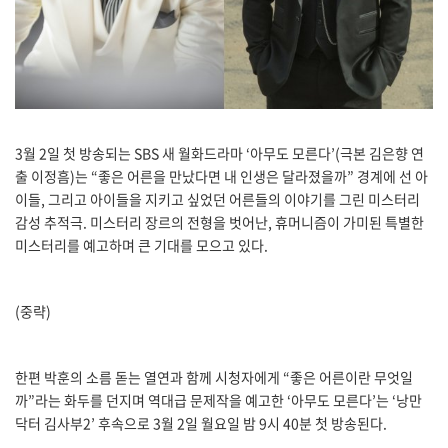
3월 2일 첫 방송되는 SBS 새 월화드라마 ‘아무도 모른다’(극본 김은향 연
출 이정흠)는 “좋은 어른을 만났다면 내 인생은 달라졌을까” 경계에 선 아
이들, 그리고 아이들을 지키고 싶었던 어른들의 이야기를 그린 미스터리
감성 추적극. 미스터리 장르의 전형을 벗어난, 휴머니즘이 가미된 특별한
미스터리를 예고하며 큰 기대를 모으고 있다.
(중략)
한편 박훈의 소름 돋는 열연과 함께 시청자에게 “좋은 어른이란 무엇일
까”라는 화두를 던지며 역대급 문제작을 예고한 ‘아무도 모른다’는 ‘낭만
닥터 김사부2’ 후속으로 3월 2일 월요일 밤 9시 40분 첫 방송된다.