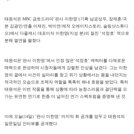
태원석은 MBC 금토드라마‘판사 이한영’(기획 남궁성우, 장재훈/극
본 김광민/연출 이재진, 박미연/제작 오에이치스토리, 슬링샷스튜디
오)에서 다줄캐시 대표이자 이한영(지성 분)의 절친 ‘석정호’ 역으로
분해 열연을 펼쳤다.
태원석은‘판사 이한영’에서 인정 많은‘석정호’ 캐릭터를 다채로운
매력으로 완성하며 시청자들에게 강렬한 인상을 남겼다. 그는 이한
영의 곁에서 사건의 실마리를 찾고 위기 상황에서는 몸을 내던지는
적극적인 모습으로 조력자 역할을 톡톡히 해내 호평을 받았다. 특히
태원석은 이번 작품을 통해 상황에 따라 능청스러움과 결단력을 오
가는 유연한 연기로 한층 더 넓어진 연기 스펙트럼을 증명해 낸 것.
이에 오늘(14일) ‘판사 이한영’ 마지막 회 공개를 앞두고 태원석의
일문일답 인터뷰를 공개했다.