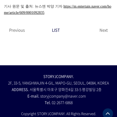
기사 원문 및 출처: 뉴스엔 박양 기자
https://m.entertain.naver.com/ho
me/article/609/0001092835
Previous
LIST
Next
STORYJCOMPANY.
2F, 33-5, YANGHWAJIN 4-GIL, MAPO-GU, SEOUL, 04084, KOREA
ADDRESS.
서울특별시 마포구 양화진4길 33-5 평강빌딩 2층
E-mail.
storyjcompany@naver.com
Tel.
02-2677-6868
Copyright STORYJCOMPANY. All Rights Reserved.