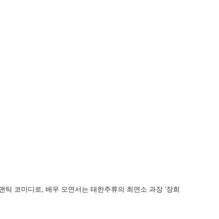
로맨틱 코미디로, 배우 오연서는 태한주류의 최연소 과장 '장희