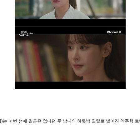
성)는 이번 생에 결혼은 없다던 두 남녀의 하룻밤 일탈로 벌어진 역주행 