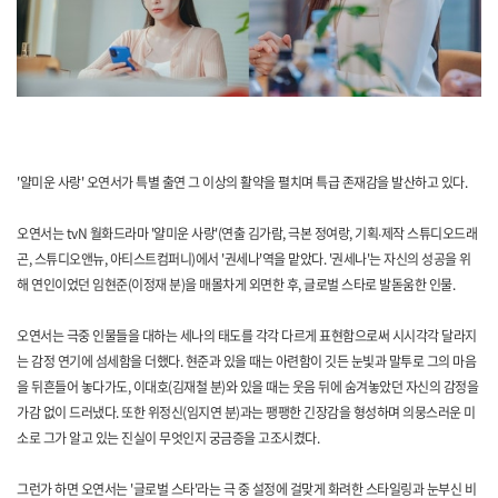
'얄미운 사랑' 오연서가 특별 출연 그 이상의 활약을 펼치며 특급 존재감을 발산하고 있다.
오연서는 tvN 월화드라마 '얄미운 사랑'(연출 김가람, 극본 정여랑, 기획∙제작 스튜디오드래
곤, 스튜디오앤뉴, 아티스트컴퍼니)에서 '권세나'역을 맡았다. '권세나'는 자신의 성공을 위
해 연인이었던 임현준(이정재 분)을 매몰차게 외면한 후, 글로벌 스타로 발돋움한 인물.
오연서는 극중 인물들을 대하는 세나의 태도를 각각 다르게 표현함으로써 시시각각 달라지
는 감정 연기에 섬세함을 더했다. 현준과 있을 때는 아련함이 깃든 눈빛과 말투로 그의 마음
을 뒤흔들어 놓다가도, 이대호(김재철 분)와 있을 때는 웃음 뒤에 숨겨놓았던 자신의 감정을
가감 없이 드러냈다. 또한 위정신(임지연 분)과는 팽팽한 긴장감을 형성하며 의뭉스러운 미
소로 그가 알고 있는 진실이 무엇인지 궁금증을 고조시켰다.
그런가 하면 오연서는 '글로벌 스타'라는 극 중 설정에 걸맞게 화려한 스타일링과 눈부신 비