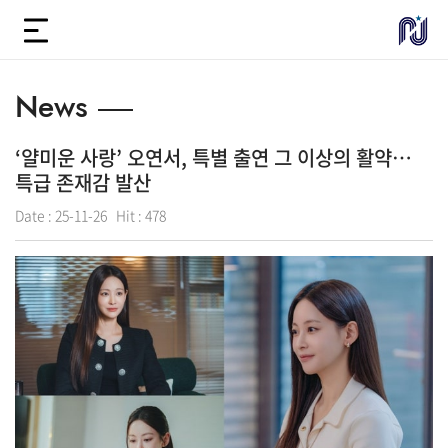
News
‘얄미운 사랑’ 오연서, 특별 출연 그 이상의 활약…
특급 존재감 발산
Date :
25-11-26
Hit :
478