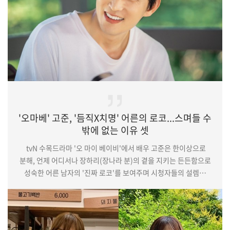
'오마베' 고준, '듬직X치명' 어른의 로코...스며들 수
밖에 없는 이유 셋
tvN 수목드라마 '오 마이 베이비'에서 배우 고준은 한이상으로
분해, 언제 어디서나 장하리(장나라 분)의 곁을 지키는 든든함으로
성숙한 어른 남자의 '진짜 로코'를 보여주며 시청자들의 설렘을
무한 자극하고 있다.(중략)한편, tvN '오 마이 베이비'는 결혼은
건너뛰고 아이만 낳고 싶은 솔직 당당 육아지 기자 장하리와 뒤늦게
그녀의 눈에 포착된 세 남자의 과속 필수 로맨스로 매주 수, 목 밤
10시 50분에 방송된다.기사원문 및 출처 : 스포츠조선닷컴