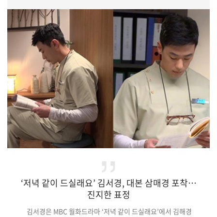
보기엔 무심한 듯 하지만 따뜻한 마음을 지녔으며 뛰어난 관찰력과
예리함을 자랑하는 인물이다.(중략)이렇듯 김지석은 아는 건 별로
없지만 가족인 한예리, 추자현, 신재하에게 있어 없어서는 안 될
특별한 존재가 되어주고 있다. 가족보다 더 아는 게 많은 인물
'박찬혁'을 통해 존재감을 톡톡히 발휘하고 있다.기사원문 및 출처 :
enews24 김지연…
‘저녁 같이 드실래요’ 김서경, 대본 삼매경 포착…
진지한 표정
김서경은 MBC 월화드라마 ‘저녁 같이 드실래요’에서 김해경