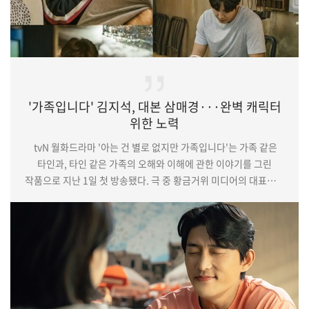
'가족입니다' 김지석, 대본 삼매경···완벽 캐릭터
위한 노력
tvN 월화드라마 '아는 건 별로 없지만 가족입니다'는 가족 같은
타인과, 타인 같은 가족의 오해와 이해에 관한 이야기를 그린
작품으로 지난 1일 첫 방송됐다. 극 중 황금거위 미디어의 대표이자
김은희(한예리 분)에게 있어 가족보다 가까운 남사친 박찬혁을
연기하고 있는 김지석이 매회 캐릭터와 높은 싱크로율을 자랑하며
안방극장의 호평을 얻고 있다. (중략)또한 쉬는 시간에도 끊임없이
대사를 되뇌고 상대 배우와의 리허설을 반복하며 보다 나은 장면을
위해 노력에 노력을 기울이고 있어 눈길을 끈다. 실제로 김지석은
대사…