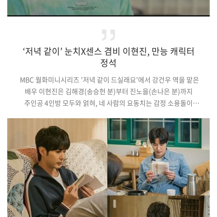
‘저녁 같이’ 눈치X센스 겸비 이현진, 만능 캐릭터
정석
MBC 월화미니시리즈 '저녁 같이 드실래요'에서 강건우 역을 맡은
배우 이현진은 김해경(송승헌 분)부터 진노을(손나은 분)까지
주인공 4인방 모두와 얽혀, 네 사람의 요동치는 감정 소용돌이
사이에서 복잡하면서도 심란한 내적 갈등을 안방극장에
디테일하게 전하며 몰입도를 높이고 있다.(중략)이렇듯 이현진은
적재적소에 녹아드는 탄탄한 연기로 유쾌하지만 가볍지는 않은
강건우 캐릭터를 매력적으로 완성시키고 있다. 진폭 넓은 연기를
자유자재로 오가며 극의 재미를 배가하는 이현진의 맞춤 열연에
호평이 더해지고 있는바. 이에 앞으로 펼…