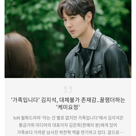
위로를 선사한 주민경. 다양한 작품을 통해 쌓은 탄탄한 연기력을
바탕으로 이번에도 존재감을 발휘하며 자신의 진가를 보여준 만큼,
앞으로의 행보에도 귀추가 주목된다.한편,주민경이 출연하는
'영혼수선공' 마지막회는 오늘 …
'가족입니다' 김지석, 대체불가 존재감..꿀잼더하는
'케미요정'
tvN 월화드라마 '아는 건 별로 없지만 가족입니다'에서 김지석은
황금거위 미디어의 대표이자 김은희(한예리 분)에게 있어
가족보다 가까운 남사친 박찬혁 역을 연기하고 있다. 겉으로