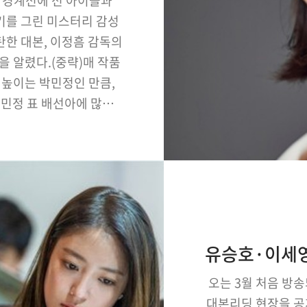
는 경계선에 선 아이들과
기를 그린 미스터리 감성
탄한 대본, 이정흠 감독의
을 알렸다.(중략)매 작품
 높이는 박민정인 만큼,
민정 표 배선아에 많은
문제작 '아무도 모른다'는
 스포츠서울 조효정 기자
오는 3월 처음 방송
대본리딩 현장을 공