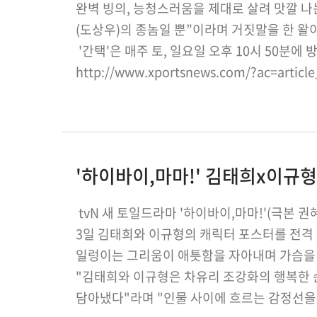
완벽 빙의, 능청스러움을 제대로 살려 맛깔 나
(도상우)의 종놈일 뿐”이라며 거짓말을 한 왈
'간택'은 매주 토, 일요일 오후 10시 50분
http://www.xportsnews.com/?ac=articl
'하이바이,마마!' 김태희x이규형
tvN 새 토일드라마 '하이바이,마마!'(극본 
3일 김태희와 이규형의 캐릭터 포스터를 전격
일렁이는 그리움이 애틋함을 자아내며 가슴을 
"김태희와 이규형은 차유리 조강화의 행복한 
담아냈다"라며 "인물 사이에 흐르는 감정선을