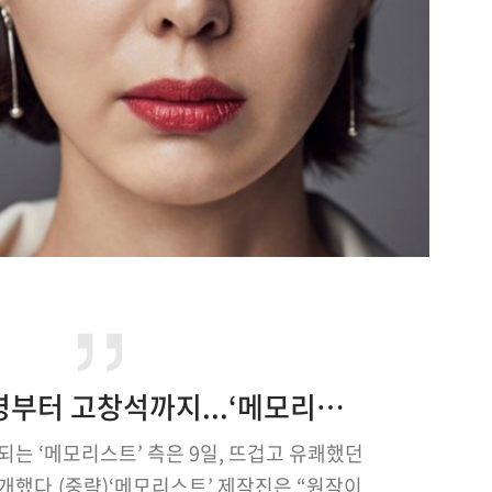
유승호·이세영부터 고창석까지...‘메모리스트’ 첫 만남부터 美친 케미
되는 ‘메모리스트’ 측은 9일, 뜨겁고 유쾌했던
개했다.(중략)‘메모리스트’ 제작진은 “원작이