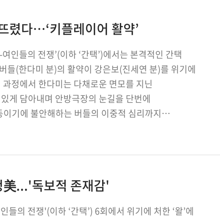
빠뜨렸다…‘키플레이어 활약’
간택-여인들의 전쟁’(이하 ‘간택’)에서는 본격적인 간택
 버들(한다미 분)의 활약이 강은보(진세연 분)를 위기에
이 과정에서 한다미는 다채로운 면모를 지닌
 있게 담아내며 안방극장의 눈길을 단번에
행동이기에 불안해하는 버들의 이중적 심리까지
 ‘간택’을 통해 배우로서…
청美...'독보적 존재감'
들의 전쟁'(이하 ‘간택’) 6회에서 위기에 처한 ‘왈’에