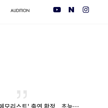
AUDITION
유승호, tvN '메모리스트' 출연 확정...초능력 형사로 컴백 [공식]