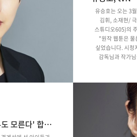
유승호는 오는 3월 
김휘, 소재현/ 
스튜디오605)의 
"원작 웹툰은 물
싶었습니다. 시청
감독님과 작가님
열심히 촬영하고 있
응원 부탁드립니다"
박민정, SBS 새 월화극 '아무도 모른다' 합류(공식)