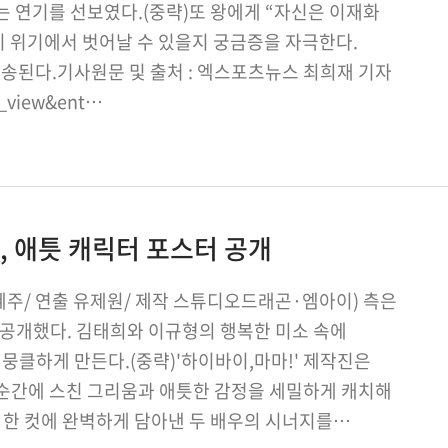
는 연기를 선보였다.(중략)또 왕에게 “자신은 이재화
이 위기에서 벗어날 수 있을지 궁금증을 자극한다.
에 방송된다.기사원문 및 출처 : 엑스포츠뉴스 최희재 기자
e_view&ent…
, 애틋 캐릭터 포스터 공개
권혜주/ 연출 유제원/ 제작 스튜디오드래곤·엠아이) 측은
 공개했다. 김태희와 이규형의 행복한 미소 속에
뭉클하게 만든다.(중략)'하이바이,마마!' 제작진은
순간에 스친 그리움과 애틋한 감정을 세밀하게 캐치해
 한 컷에 완벽하게 담아낸 두 배우의 시너지를